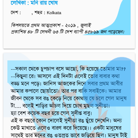
লেখিকা : মনি রায় ঘোষ
দেশ :
, শহর : Kolkata
কিশলয়তে প্রথম আত্মপ্রকাশ - ২০১৯ , জুলাই
প্রকাশিত ৪৮ টি লেখনী ৬৩ টি দেশ ব্যাপী ৪৫৮৬৯ জন পড়েছেন।
--সকাল থেকে চুপচাপ বসে আছো, কি হয়েছে তোমার মা??

--কিছুনা রে। আসলে এই দিনটা এলেই তোর বাবার কথা 
বড্ড মনে পড়ে। জানিস আজকের দিনে সবার প্রথম আবীর 
আমার কপালে ছোয়াঁতো। তার পর বাকি সবাইকে। আমার 
জীবন থেকে সব রঙ কেড়ে নিয়ে কোথায় যে চলে গেল মানুষ 
টা.... বলেই শাড়ির আঁচল দিয়ে চোখ মুছল সুনীতা।

হ্যা বেশ কয়েক বছর হয়ে গেল সুদীপ্ত বাবু।

এই ক বছরে কোন দোলেই সুনীতা রঙ ছুঁয়ে দেখেনি। অন্য 
কেউ মাখাতে এলেও বারণ করে দিয়েছে।। একটা মানুষের 
সাথেই তার মনের রঙ ওতপ্রত ভাবে জড়িয়ে ছিল। মানুষ টাই 