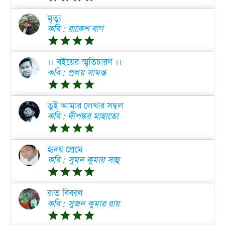
মৃত্যু
কবি : রাকেশ বাগ
grade
grade
grade
grade
।। বইয়ের স্মৃতিচারণ ।।
কবি : প্রলয় সামন্ত
grade
grade
grade
grade
তুই আমার লেখার সম্বল
কবি : দীপঙ্কর মাহাতো
grade
grade
grade
grade
হৃদয় প্রেমে
কবি : সুমন কুমার সাহু
grade
grade
grade
grade
রাত বিবরণ
কবি : সুজন কুমার রায়
grade
grade
grade
grade