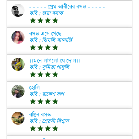
- - - - - প্রেম আবীরের বসন্ত - - - - -
কবি : জয়া বসাক
grade
grade
grade
grade
বসন্ত এসে গেছে
কবি : ঝিমলি ব্যানার্জি
grade
grade
grade
grade
।।মনে লাগলো যে দোল।।
কবি : সুমিতা গাঙ্গুলি
grade
grade
grade
grade
হোলি
কবি : রাকেশ বাগ
grade
grade
grade
grade
রঙিন বসন্ত
কবি : শ্রেয়সী বিশ্বাস
grade
grade
grade
grade