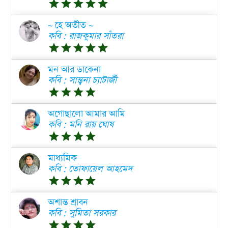
grade
grade
grade
grade
grade
~ হে অতীত ~
কবি : রাজকুমার সাঁতরা
grade
grade
grade
grade
grade
মন আর ডাকেনা
কবি : সান্ত্বনা চ্যাটার্জী
grade
grade
grade
grade
অগোছালো আমার আমি
কবি : মনি রায় ঘোষ
grade
grade
grade
grade
মাধ্যমিক
কবি : তোফায়েল আহমেদ
grade
grade
grade
grade
অশান্ত শ্রাবন
কবি : সুমিতা সরকার
grade
grade
grade
grade