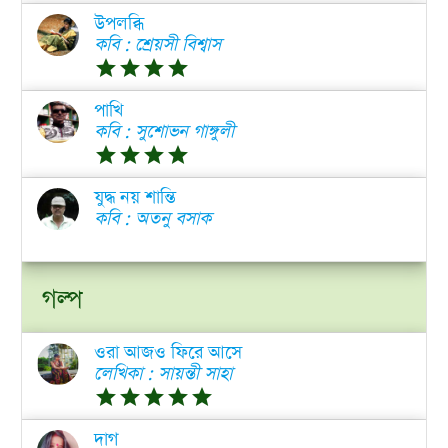
উপলব্ধি
কবি : শ্রেয়সী বিশ্বাস
grade
grade
grade
grade
পাখি
কবি : সুশোভন গাঙ্গুলী
grade
grade
grade
grade
যুদ্ধ নয় শান্তি
কবি : অতনু বসাক
গল্প
ওরা আজও ফিরে আসে
লেখিকা : সায়ন্তী সাহা
grade
grade
grade
grade
grade
দাগ