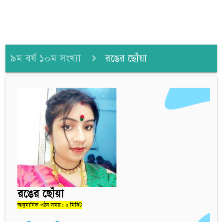
৯ম বর্ষ ১০ম সংখ্যা
রঙের ছোঁয়া
রঙের ছোঁয়া
আনুমানিক পঠন সময় : ২ মিনিট