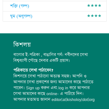
শক্তি (গল্প)
grade
grade
grade
grade
ঘুম (অণুগল্প)
grade
grade
grade
grade
কিশলয়
বাংলার ই-পত্রিকা , বাঙালির গর্ব। নবীনদের লেখা
বিশ্বব্যাপী পৌছে দেবার একটি প্রয়াস।
পত্রিকাতে লেখা পাঠাবেন?
কিশলয়ে লেখা পাঠানো অত্যন্ত সহজ। আপনি ও
আপনার লেখা প্রকাশের জন্য আমাদের কাছে পাঠাতে
পারেন। Sign up করুন এবং log in করে আপনার
লেখা আমাদের কাছে online- এ পাঠিয়ে দিন।
আপনার মতামত জানান editor[at]kisholoy[dot]org