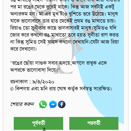
রঙ মাখাতে সাহস পায়নি। কারণ ও জানে বাবা মারা যাওয়ার 
পর মা রঙের থেকে দুরেই থাকে। কিন্তু আজ সবটাই একটু 
অন্যরকম হল। মা এর মুখ টাও খুশিতে ভরে উঠেছে। মানুষ 
যাকে ভালোবাসে তার হাত থেকেই প্রথম রঙ মাখাতে চায়। 
রিয়াও তো সুনীতার কাছে ভালবাসারই মানুষ।সুমিতও যদি 
জোর করে কখনো রঙ মাখাতো তবে হয়ত সুনীতা রাগ করত 
না কিন্তু সুমিত সেই সাহস কখনো দেখায়নি।যেটা আজ রিয়া 
করে দেখালো।

"রঙের ছোঁয়া লাগুক সবার হৃদয়ে,আগলে রাখুক একে 
অপরকে ভালোবাসা দিয়ে।"
রচনাকাল : ৯/৩/২০২০
© কিশলয় এবং মনি রায় ঘোষ কর্তৃক সর্বস্বত্ব সংরক্ষিত।
শেয়ার করুন
পূর্ববর্তী
পরবর্তী