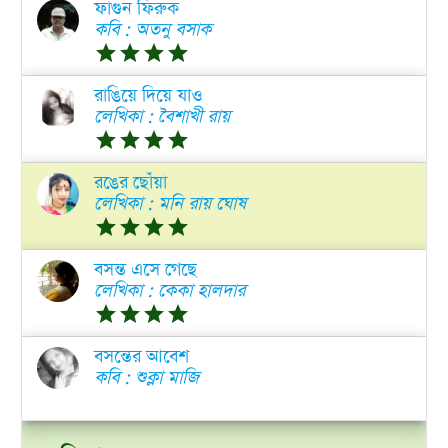
ফাগুন ফিরুক
কবি : অতনু বসাক
grade
grade
grade
grade
রাঙিয়ে দিয়ে যাও
লেখিকা : বৈশাখী রায়
grade
grade
grade
grade
রঙের ছোঁয়া
লেখিকা : মনি রায় ঘোষ
grade
grade
grade
grade
বসন্ত এসে গেছে
লেখিকা : কেকা হালদার
grade
grade
grade
grade
বসন্তের আবেশ
কবি : শুক্লা মাজি