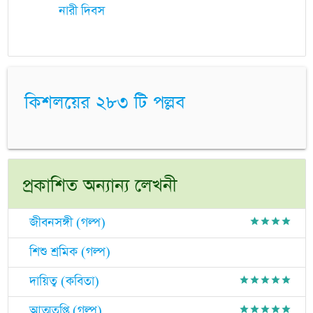
নারী দিবস
কিশলয়ের ২৮৩ টি পল্লব
প্রকাশিত অন্যান্য লেখনী
জীবনসঙ্গী (গল্প)
grade
grade
grade
grade
শিশু শ্রমিক (গল্প)
দায়িত্ব (কবিতা)
grade
grade
grade
grade
grade
আত্মতৃপ্তি (গল্প)
grade
grade
grade
grade
grade