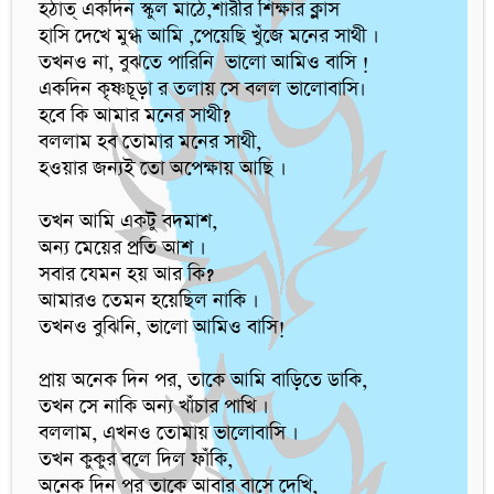
হঠাত্ একদিন স্কুল মাঠে,শারীর শিক্ষার ক্লাস

হাসি দেখে মুগ্ধ আমি ,পেয়েছি খুঁজে মনের সাথী ।

তখনও না, বুঝতে পারিনি  ভালো আমিও বাসি !

একদিন কৃষ্ণচূড়া র তলায় সে বলল ভালোবাসি।

হবে কি আমার মনের সাথী? 

বললাম হব তোমার মনের সাথী,

হওয়ার জন্যই তো অপেক্ষায় আছি ।

তখন আমি একটু বদমাশ,

অন্য মেয়ের প্রতি আশ ।

সবার যেমন হয় আর কি? 

আমারও তেমন হয়েছিল নাকি ।

তখনও বুঝিনি, ভালো আমিও বাসি!

প্রায় অনেক দিন পর, তাকে আমি বাড়িতে ডাকি,

তখন সে নাকি অন্য খাঁচার পাখি ।

বললাম, এখনও তোমায় ভালোবাসি ।

তখন কুকুর বলে দিল ফাঁকি,

অনেক দিন পর তাকে আবার বাসে দেখি,
