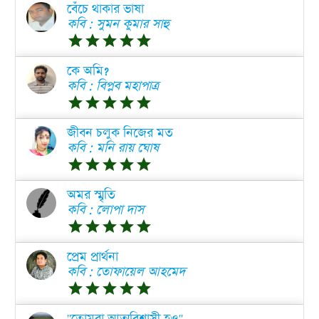
বেঁচে থাকার ভাষা
কবি : সুমন কুমার সাহু
grade
grade
grade
grade
grade
কে অমি?
কবি : বিপ্লব মহাপাত্র
grade
grade
grade
grade
grade
জীবন চলুক নিজের মত
কবি : মনি রায় ঘোষ
grade
grade
grade
grade
grade
অমর স্মৃতি
কবি : লোপা দাস
grade
grade
grade
grade
grade
প্রেম প্রার্থনা
কবি : তোফায়েল আহমেদ
grade
grade
grade
grade
grade
''তোমরা আত্মবিশ্বাসী হও''