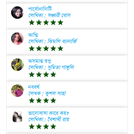
পার্সোনালিটি
লেখিকা : সঞ্চারী বোস
grade
grade
grade
grade
grade
আম্মি
লেখিকা : ঝিমলি ব্যানার্জি
grade
grade
grade
grade
grade
অসমাপ্ত স্বপ্ন
লেখিকা : সুমিতা গাঙ্গুলি
grade
grade
grade
grade
নববর্ষ
লেখক : কুশল সাহা
grade
grade
grade
grade
ভালোবাসা কারে কয়?
লেখিকা : বৈশাখী রায়
grade
grade
grade
grade