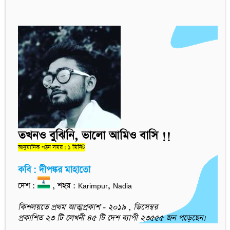
তখনও বুঝিনি, ভালো আমিও বাসি !!
আনুমানিক পঠন সময় : ১ মিনিট
কবি : দীপঙ্কর মাহাতো
দেশ :
, শহর : Karimpur, Nadia
কিশলয়তে প্রথম আত্মপ্রকাশ - ২০১৯ , ডিসেম্বর
প্রকাশিত ২৩ টি লেখনী ৪৫ টি দেশ ব্যাপী ২৩৫৫৫ জন পড়েছেন।