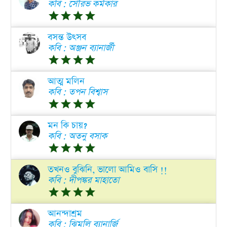
কবি : সৌরভ কর্মকার
grade
grade
grade
grade
বসন্ত উৎসব
কবি : অঞ্জন ব্যানার্জী
grade
grade
grade
grade
আত্ম মলিন
কবি : তপন বিশ্বাস
grade
grade
grade
grade
মন কি চায়?
কবি : অতনু বসাক
grade
grade
grade
grade
তখনও বুঝিনি, ভালো আমিও বাসি !!
কবি : দীপঙ্কর মাহাতো
grade
grade
grade
grade
আনন্দাশ্রম
কবি : ঝিমলি ব্যানার্জি