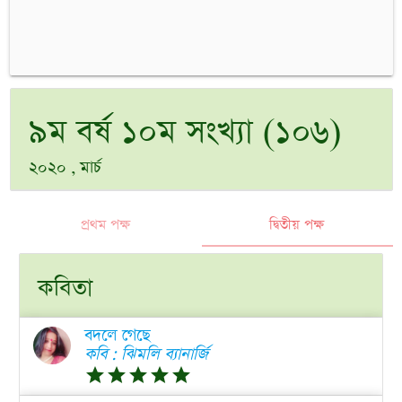
৯ম বর্ষ ১০ম সংখ্যা (১০৬)
২০২০ , মার্চ
প্রথম পক্ষ
দ্বিতীয় পক্ষ
কবিতা
বদলে গেছে
কবি : ঝিমলি ব্যানার্জি
grade
grade
grade
grade
grade