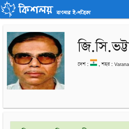
জি.সি.ভট্টা
দেশ :
, শহর : Varana