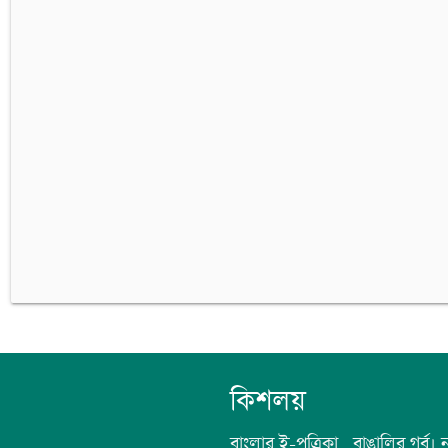
কিশলয়
বাংলার ই-পত্রিকা , বাঙালির গর্ব।