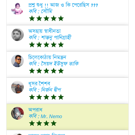
প্রশ্ন শুধু !! আজ ও কি পেরেছিস ???
কবি : সৌমি
grade
grade
grade
grade
grade
অসহায় স্বাধীনতা
কবি : শান্তনু পানিগ্রাহী
grade
grade
grade
grade
grade
চিলেকোঠায় নিমন্ত্রন
কবি : সৈয়দ ইউসুফ তাকি
grade
grade
grade
grade
grade
ধূসর শৈশব
কবি : নির্জন দ্বীপ
grade
grade
grade
grade
grade
অপরাধ
কবি : Mr. Nemo
grade
grade
grade
grade