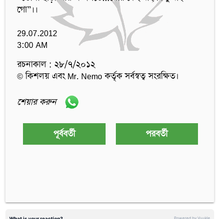
গো”।। 

29.07.2012

3:00 AM
রচনাকাল : ২৮/৭/২০১২
© কিশলয় এবং Mr. Nemo কর্তৃক সর্বস্বত্ব সংরক্ষিত।
শেয়ার করুন
পূর্ববর্তী
পরবর্তী