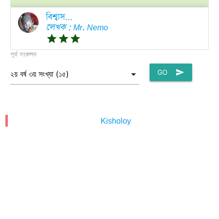
বিশ্বাস...
লেখক : Mr. Nemo
grade
grade
grade
পূর্ব সংকলন
GO
send
Kisholoy