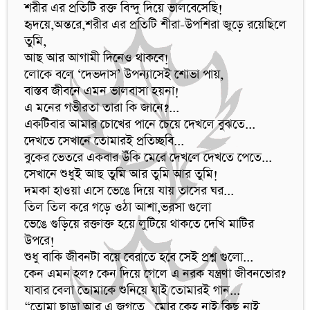
শরীর এর প্রতিটি রক্ত বিন্দু দিয়ে ভালবেসেছি!

হৃদয়ে,অন্তরে,শরীর এর প্রতিটি শীরা-উপশিরা জুড়ে রয়েছিলে 
তুমি, 

আছ আর আগামী দিনেও থাকবে! 

লোকে বলে ‘দেভদাস’ উপন্যাসেই শোভা পায়,

বাস্তব জীবনে এমন ভালবাসা হয়না!

এ মনের গভীরতা তারা কি জানে?...

একটিবার আমার চোখের পানে চেয়ে দেখলে বুঝতে...

দেখতে সেখানে তোমারই প্রতিচ্ছবি...

বুকের ভেতরে একবার উঁকি মেরে দেখলে দেখতে পেতে...

সেখানে শুধুই আছ তুমি আর তুমি আর তুমি!

দমকা হাওয়া এসে ভেঙে দিয়ে যায় তাসের ঘর...

তিল তিল করে গড়ে ওঠা আশা,ভরসা গুলো 

ভেঙে গুড়িয়ে রক্তাক্ত হয়ে লুটিয়ে থাকতে দেখি মাটির 
উপরে!

শুধু বাকি জীবনটা বয়ে বেরাতে হবে সেই প্রশ্ন গুলো...  

কেন এমন হল? কেন দিয়ে গেলে এ নরক যন্ত্রণা জীবনভোর?

যাবার বেলা তোমাকে শুনিয়ে যাই তোমারই গান... 

“তোমা ছাড়া আর এ জগতে...মোর কেহ নাই কিছু নাই 