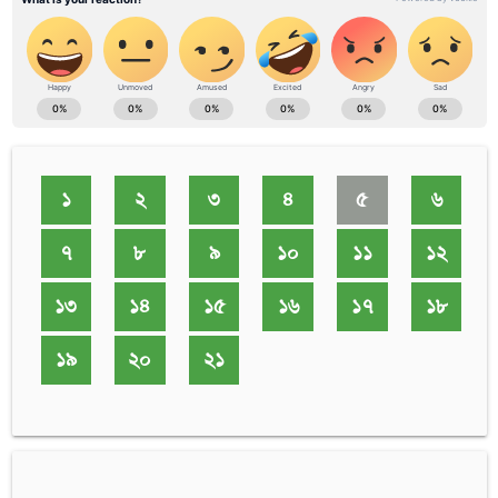
১
২
৩
৪
৫
৬
৭
৮
৯
১০
১১
১২
১৩
১৪
১৫
১৬
১৭
১৮
১৯
২০
২১