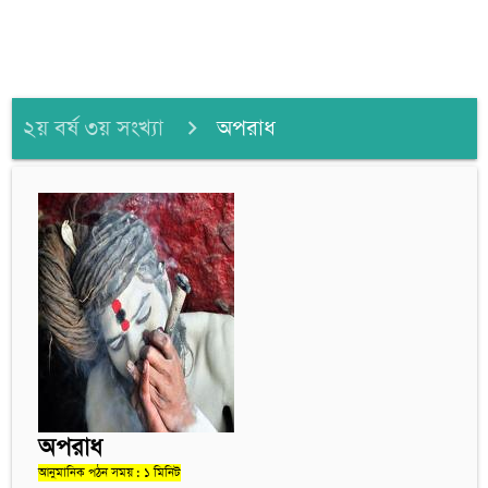
২য় বর্ষ ৩য় সংখ্যা
অপরাধ
অপরাধ
আনুমানিক পঠন সময় : ১ মিনিট