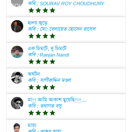
কবি : SOURAV ROY CHOUDHURY
grade
grade
grade
grade
হৃদয় জুড়ে
কবি : মো: বেলায়েত হোসেন রাসেল
grade
grade
grade
grade
এক চিমটে, দু চিমটে
কবি : Ranjan Nandi
grade
grade
grade
grade
অঘটন
কবি : সাগীরুদ্দিন মণ্ডল
grade
grade
grade
grade
মা!! আমি আকাশ ছুয়েছি!!!....
কবি : তথাগত বসু
grade
grade
grade
grade
মায়া
কবি : ভাস্কর সাহা