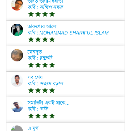
ভারত ভাগ্য-বিধাতা
কবি : সন্দিপ নস্কর
grade
grade
grade
grade
তারুণ্যের আলো
কবি : MOHAMMAD SHARIFUL ISLAM
grade
grade
grade
grade
মেঘদূত
কবি : চন্দ্রানী
grade
grade
grade
grade
সব শেষ
কবি : সত্যম বড়াল
grade
grade
grade
grade
সমাপ্তিটা একই থাকে...
কবি : ঋষি
grade
grade
grade
grade
এ যুগ