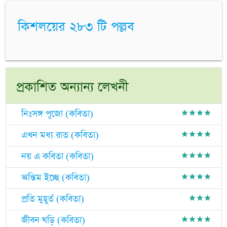
কিশলয়ের ২৮৩ টি পল্লব
প্রকাশিত অন্যান্য লেখনী
নিঃসঙ্গ পূজো (কবিতা)
grade
grade
grade
grade
এখন মধ্য রাত (কবিতা)
grade
grade
grade
grade
নয় এ কবিতা (কবিতা)
grade
grade
grade
grade
অন্তিম ইচ্ছে (কবিতা)
grade
grade
grade
grade
প্রতি মুহূর্ত (কবিতা)
grade
grade
grade
জীবন ঘড়ি (কবিতা)
grade
grade
grade
grade