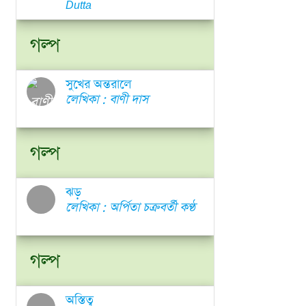
Dutta
গল্প
সুখের অন্তরালে
লেখিকা : বাণী দাস
গল্প
ঝড়
লেখিকা : অর্পিতা চক্রবর্তী কণ্ঠ
গল্প
অস্তিত্ব