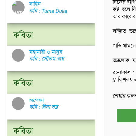
নিজের ব্যা
সাহিন
কষ্ট  হলে 
কবি : Turna Dutta
আর কারোর  
লজ্জিত  ভদ
কবিতা
গাড়ি থামল
মহামারী ও মানুষ
কবি : সৌতম রায়
ভদ্রলোক  ম
রচনাকাল :
© কিশলয় এবং
কবিতা
শেয়ার কর
অপেক্ষা
কবি : রীনা ভদ্র
কবিতা