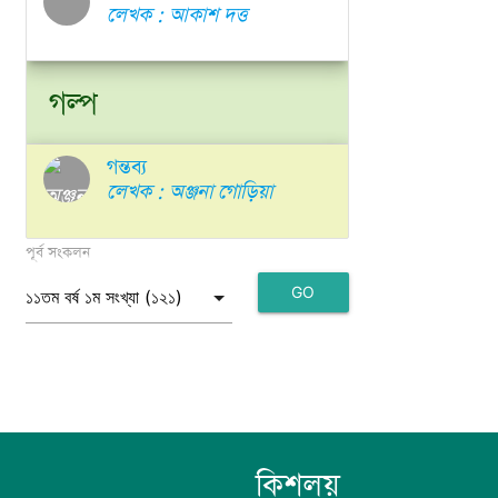
লেখক : আকাশ দত্ত
গল্প
গন্তব্য
লেখক : অঞ্জনা গোড়িয়া
পূর্ব সংকলন
GO
send
কিশলয়