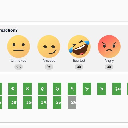
৩
৪
৫
৬
৭
৮
৯
১০
৪
১৫
১৬
১৭
১৮
১৯