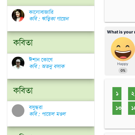
কালোবাজারি
কবি : ঋত্বিকা গায়েন
কবিতা
ঈশান কোণে
কবি : অতনু বসাক
কবিতা
১
২
বসুন্ধরা
১৩
১
কবি : পায়েল মণ্ডল