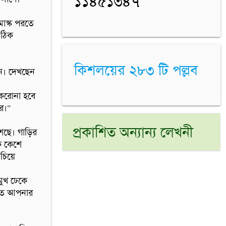
১১৪৫১৩৪৭
মাস্ক পরতে 
ঠিক 
কিশলয়ের ২৮৩ টি পল্লব
ন। দেখছেন 
করোনা হবে 
।"

প্রকাশিত অন্যান্য লেখনী
ছে। গাড়ির 
ে কেশে 
চিয়ে 
খ ঢেকে  
তে আপনার 