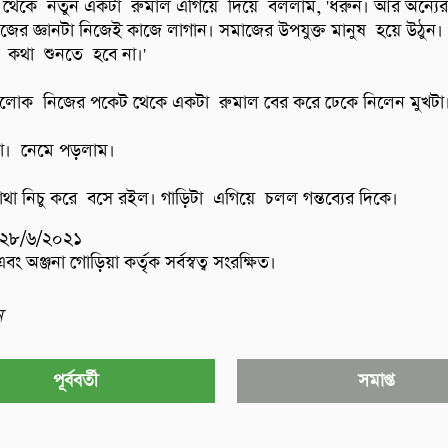
গ থেকে  নতুন একটা  রুমাল এগিয়ে  দিয়ে  বললাম, 'ধরুন। আর অন্যের জ
নিজের জ্ঞানটা নিজেই কাজে লাগান। সমাজের উপযুক্ত মানুষ  হয়ে উঠুন।  
কথা  শুনতে  হবে না।'

্রলোক  নিজের পকেট থেকে একটা  রুমাল বের করে ঢেকে নিলেন মুখটা।
ো।  নেমে পড়লাম।

াথা নিচু করে  বসে রইল। গাড়িটা  এগিয়ে  চলল গন্তব্যের দিকে।
 ২৮/৬/২০২১
 অঞ্জনা গোড়িয়া কর্তৃক সর্বস্বত্ব সংরক্ষিত।
ুন
পূর্ববর্তী
সমাপ্ত