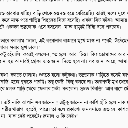
্ড হারবার যাচ্ছি। বাড়ি থেকে হন্তদন্ত হয়ে বেরিয়েছি। তারই মধ্যে মুখে 
 করে মাস্ক পরে গাড়ির পিছনের সিটে বসেছি। একটা সিট ফাঁকা। আমার 
টে একজন ভদ্রলোক এসে বসলেন। মাস্ক ছাড়াই দিব্যি বসে পরলেন।

াবে বললাম "দাদা, এই করোনার বাজারে মুখে মাস্ক না পরেই  উঠেছে
লোক। সবার মুখ ঢাকা।"

কটু হেঁয়ালি  করেই বললেন, "তাহলে  আর  চিন্তা  কি? তোমাদের আর 
ার না হয় আমারই হোক। এত জ্ঞান  দিতে হবে না। সব জানা আছে  আমার
কথা  বলতে গেলাম। শুনতে হলো কটূকথা। ভদ্রলোক গাড়িতে বসেই কাশ
অস্বস্তি  হচ্ছে বুঝতে পারছি। তবু কেউ  কিছু বলছে না। তারপরই মুখ থেক
ে চলন্ত গাড়ি থেকে ফেলার চেষ্টা  করলেন। প্রচন্ড বিরক্তি  আর রাগে চেঁ
ন। এই নাকি আপনি সব জানেন ! এটুকু জানেন না কাশি হাঁচি হলে নাক মু
 শরীর খারাপ  হতেই  পারে। তা বলে প্রকাশ্যে জনসমাজে এভাবে  কাশ
 না। মাস্ক নেই পকেটে? রুমাল ও কি নেই?"
