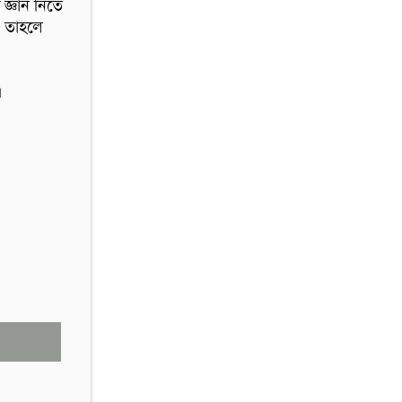
্ঞান নিতে 
তাহলে  

