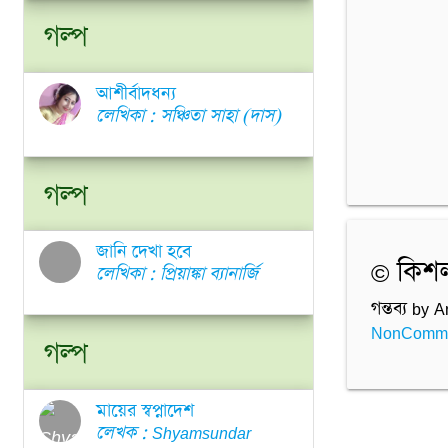
গল্প
আশীর্বাদধন্য
লেখিকা : সঞ্চিতা সাহা (দাস)
গল্প
জানি দেখা হবে
© কিশলয়
লেখিকা : প্রিয়াঙ্কা ব্যানার্জি
গন্তব্য by
NonCommer
গল্প
মায়ের স্বপ্নাদেশ
লেখক : Shyamsundar