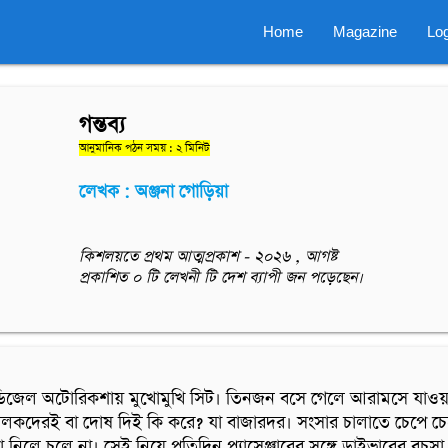
Home
Magazine
Log
গন্তব্য
আনুমানিক পঠন সময় : ২ মিনিট
লেখক : অঞ্জনা গোড়িয়া
কিশলয়তে প্রথম আত্মপ্রকাশ - ২০২৬ , আগষ্ট
প্রকাশিত ০ টি লেখনী টি দেশ ব্যাপী জন পড়েছেন।
িজেল অটোরিকশায় মুখোমুখি সিট। তিনজন বসে গেলে আরামসে যাওয়া যা
ালকদেরই বা দোষ দিই কি করে? যা বাজারদর। সংসার চালাতে চেপে চে
 না নিলে চলে না। সেই নিয়ে প্রতিদিন প্যাসেঞ্জারের সঙ্গে ড্রাইভারের বচসা