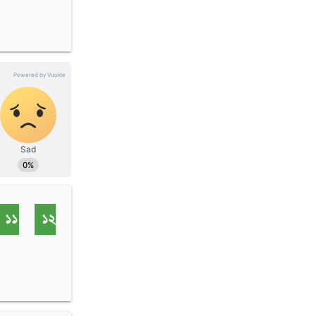
১১
১২