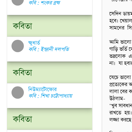
কবি : শংকর ব্রহ্ম
সেদিন ডায়মন
হবে। খেয়াল
কবিতা
সামনের  সি
আমি ভালো ভ
ক্ষুধার্ত
গাড়ি ভর্তি 
কবি : ইন্দ্রানী দলপতি
ভদ্রলোক  এ
না।  যা হব
কবিতা
যেচে ভালো 
প্রত্যেকের 
নিউম্যাটোফোর
লালা বের কর
কবি : শিখা চট্টোপাধ্যায়
উঠলাম-

"খুব সাবধা
রাখতে  হয়।
কবিতা
লজ্জা করছে