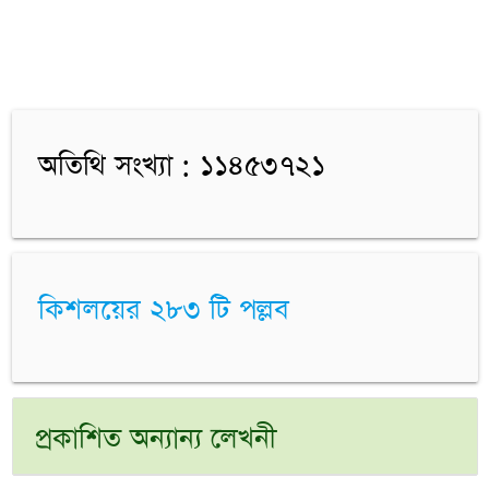
অতিথি সংখ্যা : ১১৪৫৩৭২১
কিশলয়ের ২৮৩ টি পল্লব
প্রকাশিত অন্যান্য লেখনী