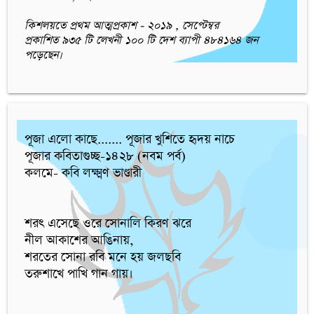
কিশলয়তে প্রথম আত্মপ্রকাশ - ২০১৯ , সেপ্টেম্বর
প্রকাশিত ৯৩৫ টি লেখনী ১০০ টি দেশ ব্যাপী ৪৮৪১৬৪ জন
পড়েছেন।
পূজা এলো কাছে....... পূজার খুশিতে হৃদয় নাচে

পূজার কবিতাগুচ্ছ-১৪২৮ (নবম পর্ব)

কলমে- কবি লক্ষ্মণ ভাণ্ডারী

শরৎ এসেছে ওরে সোনালি কিরণ ঝরে

নীল আকাশের আঙিনায়,

শরতের সোনা রবি মনে হয় জলছবি

তরুশাখে পাখি গান গায়।
