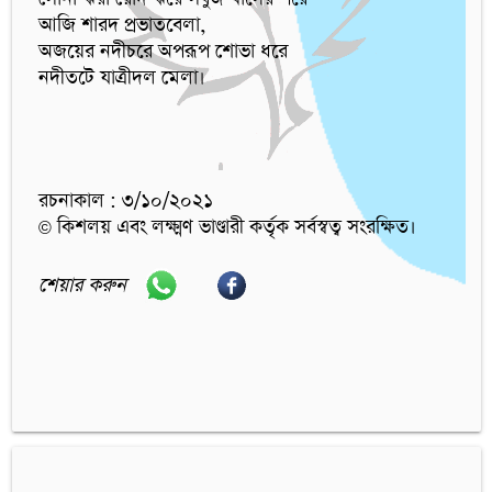
আজি শারদ প্রভাতবেলা,

অজয়ের নদীচরে অপরূপ শোভা ধরে

নদীতটে যাত্রীদল মেলা।
রচনাকাল : ৩/১০/২০২১
© কিশলয় এবং লক্ষ্মণ ভাণ্ডারী কর্তৃক সর্বস্বত্ব সংরক্ষিত।
শেয়ার করুন