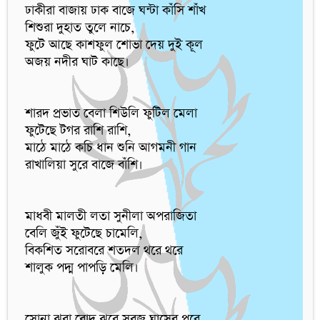
ঢাকীরা বাজায় ঢাক বাজে ঘন্টা কাঁসি শাঁখ

শিশুরা দুহাত তুলে নাচে,

ফুটে আছে কাশফুল শোভা দেয় দুই কূল

অজয় নদীর ঘাট কাছে।

শারদ প্রভাত বেলা শিউলি ফুটিল মেলা

ফুটেছে টগর রাশি রাশি,

মাঠে মাঠে কচি ধান শুনি আগমনী গান

রাখালিয়া সুরে বাজে বাঁশি।

মাধবী মালতী লতা সুনীলা অপরাজিতা

বেলি জুঁই ফুটেছে চামেলি,

বিকশিত সরোবরে শতদল থরে থরে

শালুক পদ্ম পাপড়ি মেলি।

সোনা ঝরা রোদ ঝরে সবুজ ঘাসের পরে
