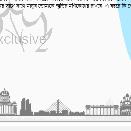
র সাথে সাথে মানুষ তোমাকে স্মৃতির মণিকোঠায় রাখবে। এ বছরে কি প