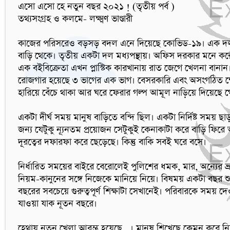
এসো এসো হে নতুন বছর ২০২১ ! (তৃতীয় পর্ব )

তথ্যসংগ্রহ ও কলমে- লক্ষ্মণ ভাণ্ডারী

কাজের পরিসরেও বড়সড় বদল এনে দিয়েছে কোভিড-১৯। এক দল 
বাড়ি থেকে। তৃতীয় একটা দল মধ্যপন্থায়। অফিস দরকার মনে করে
এক বইবিক্রেতা এখন প্লাস্টিক কারখানায় রাত জেগে খেলনা বানান।
রোজগার হয়েছে ৩ ভাগের এক ভাগ। বেসরকারি এবং অসংগঠিত ক্ষেত্রে এমন উদাহরণ ভূরি ভূরি। ভি
হারিয়ে বেঁচে থাকা আর ঘরে ফেরার গল্প আমূল নাড়িয়ে দিয়েছে 
একটা দীর্ঘ সময় মানুষ বাড়িতে বন্দি ছিল। একটা নির্দিষ্ট সময় ছাড়
জন্য যেটুকু ন্যূনতম প্রয়োজন সেটুকুই কেনাকাটা করে বাড়ি ফির
দূরত্বের দফারফা করে ছেড়েছে। কিন্তু বাকি সবই ঘরে বসে। 

নির্ধারিত সময়ের বাইরে বেরোলেই পুলিশের ধমক, মার, অন্যের ভ্র
নিয়ম-কানুনের সঙ্গে নিজেকে মানিয়ে নিয়ে। বিষময় একটা বছর শু
বছরের সবচেয়ে গুরুত্বপূর্ণ শিক্ষাটা সেখানেই। পরিবারকে সময় 
যাওয়া যাক নূতন বছরে।     

হেথায় নূতন খেলা আরম্ভ হয়েছে...। মানুষ শিখেছে কেমন করে 