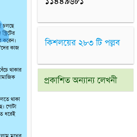
১১৪৪৯৬৮১
 চলছে 
্রিটের 
ি করেন। 
কিশলয়ের ২৮৩ টি পল্লব
েঁচে থাকার 
ামাজিক 
প্রকাশিত অন্যান্য লেখনী
চলতে থাকা 
ে। গোটা 
াত ধরেই 
িলাম মনের 