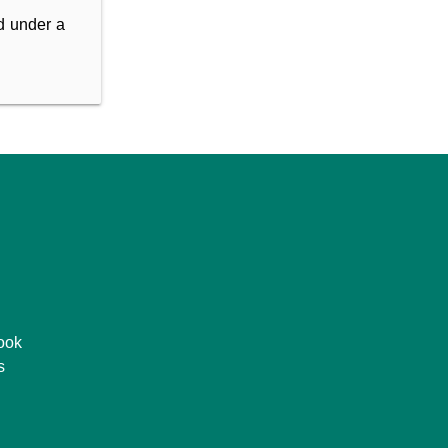
d under a
ook
s