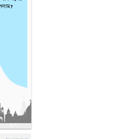
েলাম? 