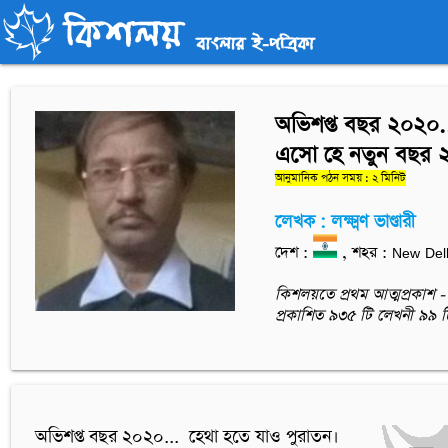
অভিশপ্ত বছর ২০২০.
এসো হে নতুন বছর ২০
আনুমানিক পঠন সময় : ২ মিনিট
লেখক : লক্ষ্মণ ভাণ্ডারী
দেশ :
, শহর : New Del
কিশলয়তে প্রথম আত্মপ্রকাশ - 
প্রকাশিত ৯৩৫ টি লেখনী ৯৯ 
অভিশপ্ত বছর ২০২০...  হেথা হতে যাও পুরাতন।
