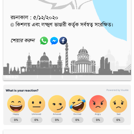
রচনাকাল : ৫/১২/২০২০
© কিশলয় এবং লক্ষ্মণ ভাণ্ডারী কর্তৃক সর্বস্বত্ব সংরক্ষিত।
শেয়ার করুন