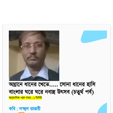
অঘ্রানে ধানের খেতে..... সোনা ধানের হাসি
বাংলার ঘরে ঘরে নবান্ন উত্সব (চতুর্থ পর্ব)
আনুমানিক পঠন সময় : ১ মিনিট
কবি : লক্ষ্মণ ভাণ্ডারী