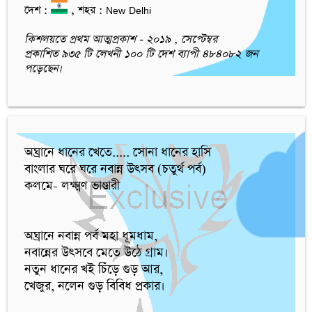
দেশ :
, শহর : New Delhi
কিশলয়তে প্রথম আত্মপ্রকাশ - ২০১৯ , সেপ্টেম্বর
প্রকাশিত ৯৩৫ টি লেখনী ১০০ টি দেশ ব্যাপী ৪৮৪০৮২ জন
পড়েছেন।
অঘ্রানে ধানের খেতে..... সোনা ধানের হাসি

বাংলার ঘরে ঘরে নবান্ন উত্সব (চতুর্থ পর্ব)

কলমে- লক্ষ্মণ ভাণ্ডারী

অঘ্রানে নবান্ন পর্ব মহা ধূমধাম,

নবান্নের উত্সবে মেতে উঠে গ্রাম।

নতুন ধানের খই চিঁড়ে গুড় আর,

খেজুর, নলেন গুড় বিবিধ প্রকার।
