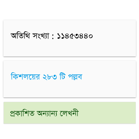
অতিথি সংখ্যা : ১১৪৫৩৪৪০
কিশলয়ের ২৮৩ টি পল্লব
প্রকাশিত অন্যান্য লেখনী